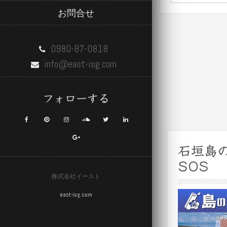
索:
お問合せ
0980-87-0818
info@east-isg.com
フォローする
石垣島
SOS
株式会社イースト
east-isg.com