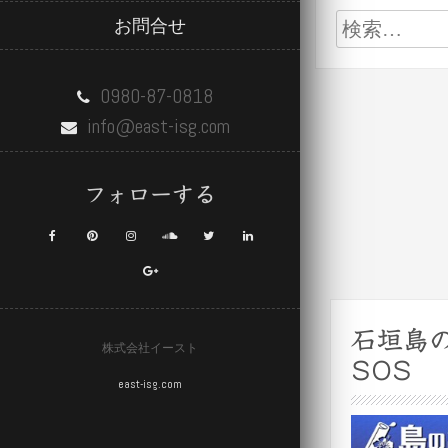
検
お問合せ
索:
0980-87-0818
info@east-isg.com
フォローする
石垣島
株式会社イースト
SOS
east-isg.com